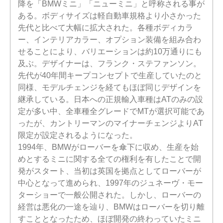
降を「BMWミニ」「ニューミニ」と呼称される事が
ある。ボディサイズは軽自動車規格より小さかった
先代と比べて大幅に拡大された。各種ボディカラ
ー、インテリアカラー、オプション装備を組み合わ
せることにより、バリエーションは約10万通りにも
及ぶ。デザイナーは、フランク・ステファンソン。
先代が40年間キープコンセプトで生産していたのと
同様、モデルチェンジを経てもほぼ同じデザインを
継承している。日本への正規輸入車種はATのみの設
定が多い中、全車種全グレードでMTが選択可能であ
ったが、カントリーマンのマイナーチェンジよりAT
限定が設定されるようになった。
1994年、BMWがローバーを傘下に収め、生産を始
めとするミニに関する全ての権利を有したことで開
発がスタート、当初は英国を拠点としてローバーが
中心となって進められ、1997年のジュネーヴ・モー
ターショーで一般公開された。しかし、ローバーの
経営は悪化の一途を辿り、BMWはローバーを切り離
すこととなったため、ほぼ開発の終わっていたミニ